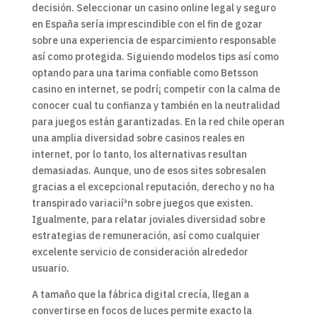
decisión. Seleccionar un casino online legal y seguro
en España serí­a imprescindible con el fin de gozar
sobre una experiencia de esparcimiento responsable
así­ como protegida.
Siguiendo modelos tips así­ como
optando para una tarima confiable como Betsson
casino en internet, se podrí¡ competir con la calma de
conocer cual tu confianza y también en la neutralidad
para juegos están garantizadas. En la red chile operan
una amplia diversidad sobre casinos reales en
internet, por lo tanto, los alternativas resultan
demasiadas. Aunque, uno de esos sites sobresalen
gracias a el excepcional reputación, derecho y no ha
transpirado variacií³n sobre juegos que existen.
Igualmente, para relatar joviales diversidad sobre
estrategias de remuneración, así como cualquier
excelente servicio de consideración alrededor
usuario.
A tamaño que la fábrica digital crecía, llegan a
convertirse en focos de luces permite exacto la