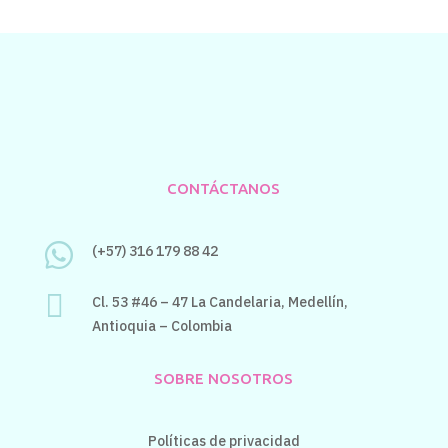
CONTÁCTANOS

(+57) 316 179 88 42

Cl. 53 #46 – 47 La Candelaria,
Medellín,
Antioquia – Colombia
SOBRE NOSOTROS
Políticas de privacidad