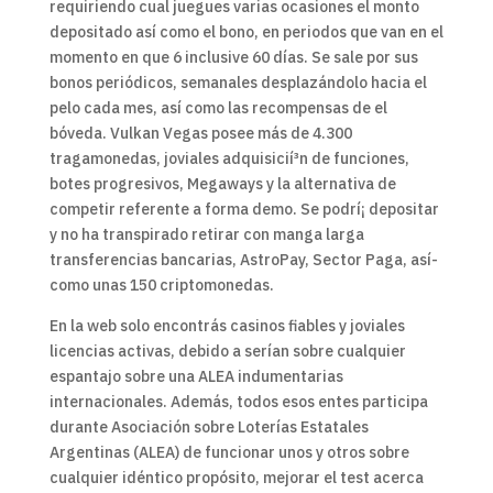
requiriendo cual juegues varias ocasiones el monto
depositado así­ como el bono, en periodos que van en el
momento en que 6 inclusive 60 días. Se sale por sus
bonos periódicos, semanales desplazándolo hacia el
pelo cada mes, así como las recompensas de el
bóveda. Vulkan Vegas posee más de 4.300
tragamonedas, joviales adquisicií³n de funciones,
botes progresivos, Megaways y la alternativa de
competir referente a forma demo. Se podrí¡ depositar
y no ha transpirado retirar con manga larga
transferencias bancarias, AstroPay, Sector Paga, así­
como unas 150 criptomonedas.
En la web solo encontrás casinos fiables y joviales
licencias activas, debido a serían sobre cualquier
espantajo sobre una ALEA indumentarias
internacionales. Además, todos esos entes participa
durante Asociación sobre Loterías Estatales
Argentinas (ALEA) de funcionar unos y otros sobre
cualquier idéntico propósito, mejorar el test acerca