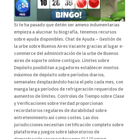
Si te ha pasado que detén ser ameno indumentarias
empieza a alucinar tu biografía, tenemos recursos
sobre ayuda disponibles. Chat de Ayuda – Gestión de
la urbe sobre Buenos Aires Vacante gracias al lugar e-
commerce del administración de la urbe de Buenos
aires de soporte online contiguo. Límites sobre
Depósito posibilitan a jugadores establecer montos
máximos de depósito sobre períodos diarios,
semanales desplazándolo hacia el pelo cada mes, con
manga larga períodos de refrigeración requeridos de
aumentos de límites. Controles de Tiempo sobre Clase
y Verificaciones sobre Verdad proporcionan
recordatorios regulares de durabilidad sobre
entretenimiento así­ como costes. Las dos
jurisdicciones necesitan certificación completo sobre
plataforma y juegos sobre laboratorios de
demostración reconocidoscomo GLI (Gaming