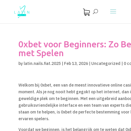
0xbet voor Beginners: Zo Be
met Spelen
by
latin.nails.fiat.2025
|
Feb 13, 2026
|
Uncategorized
|
0 c
Welkom bij 0xbet, een van de meest innovatieve online casi
moment. Als je nog nooit hebt gegokt op het internet, dan 
geweldige plek om te beginnen. Met een uitgebreid aanbod
gebruiksvriendelijke interface en een team van experts die 
staan om te helpen, is 0xbet de perfecte bestemming voor
ervaren spelers.
Voordat we beginnen, is het belangrijk om te weten dat 0x