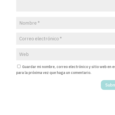
Guardar mi nombre, correo electrónico y sitio web en 
para la próxima vez que haga un comentario.