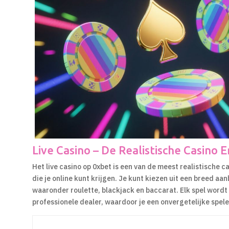
Live Casino – De Realistische Casino E
Het live casino op 0xbet is een van de meest realistische c
die je online kunt krijgen. Je kunt kiezen uit een breed aan
waaronder roulette, blackjack en baccarat. Elk spel wordt
professionele dealer, waardoor je een onvergetelijke spele