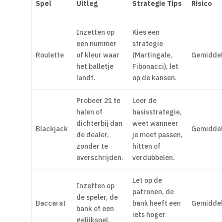
Spel
Uitleg
Strategie Tips
Risico
Inzetten op
Kies een
een nummer
strategie
Roulette
of kleur waar
(Martingale,
Gemidde
het balletje
Fibonacci), let
landt.
op de kansen.
Probeer 21 te
Leer de
halen of
basisstrategie,
dichterbij dan
weet wanneer
Blackjack
Gemidde
de dealer,
je moet passen,
zonder te
hitten of
overschrijden.
verdubbelen.
Let op de
Inzetten op
patronen, de
de speler, de
Baccarat
bank heeft een
Gemidde
bank of een
iets hoger
gelijkspel.