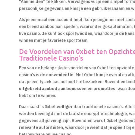
“Aanmelden” te klikken. Vervolgens vul je een simpel formul
persoonlijke gegevens en kies je een gebruikersnaam en 
Als je eenmaal een account hebt, kun je beginnen met spele
een breed aanbod aan spellen, waaronder gokautomaten, t
live casino. Je kunt ook sportwedden, waardoor je de kans
winnen met je favoriete sportteam.
De Voordelen van 0xbet ten Opzicht
Traditionele Casino’s
Een van de belangrijkste voordelen van 0xbet ten opzichte 
casino’s is de
convenientie
. Met 0xbet kun je overal en alt
dat je een fysiek casino hoeft te bezoeken. Bovendien bied
uitgebreid aanbod aan bonussen en promoties
, waardoo
hebt om te winnen.
Daarnaast is 0xbet
veiliger
dan traditionele casino’s. Alle 
worden beveiligd met de laatste encryptietechnologie, wa
gegevens altijd veilig zijn. Bovendien wordt 0xbet gelicen
relevante autoriteiten, waardoor je weet dat je speelt bij e
betrouwbare online casino.