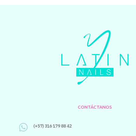
CONTÁCTANOS

(+57) 316 179 88 42