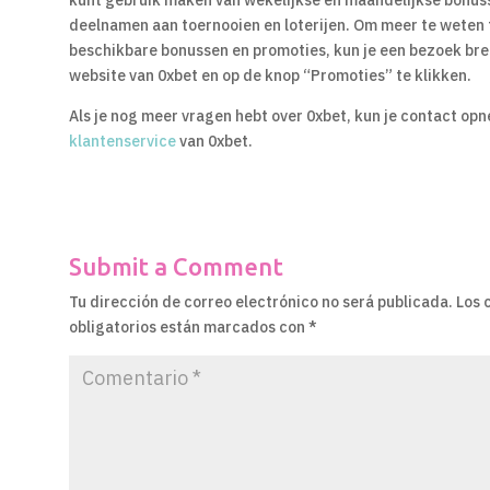
kunt gebruik maken van wekelijkse en maandelijkse bonus
deelnamen aan toernooien en loterijen. Om meer te weten
beschikbare bonussen en promoties, kun je een bezoek br
website van 0xbet en op de knop “Promoties” te klikken.
Als je nog meer vragen hebt over 0xbet, kun je contact o
klantenservice
van 0xbet.
Submit a Comment
Tu dirección de correo electrónico no será publicada.
Los 
obligatorios están marcados con
*