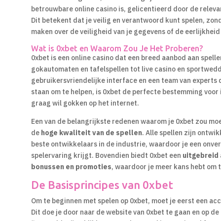
betrouwbare online casino is, gelicentieerd door de releva
Dit betekent dat je veilig en verantwoord kunt spelen, zon
maken over de veiligheid van je gegevens of de eerlijkheid 
Wat is 0xbet en Waarom Zou Je Het Proberen?
0xbet is een online casino dat een breed aanbod aan spelle
gokautomaten en tafelspellen tot live casino en sportwed
gebruikersvriendelijke interface en een team van experts di
staan om te helpen, is 0xbet de perfecte bestemming voor 
graag wil gokken op het internet.
Een van de belangrijkste redenen waarom je 0xbet zou moe
de
hoge kwaliteit van de spellen
. Alle spellen zijn ontwi
beste ontwikkelaars in de industrie, waardoor je een onver
spelervaring krijgt. Bovendien biedt 0xbet een
uitgebreid
bonussen en promoties
, waardoor je meer kans hebt om 
De Basisprincipes van 0xbet
Om te beginnen met spelen op 0xbet, moet je eerst een a
Dit doe je door naar de website van 0xbet te gaan en op de