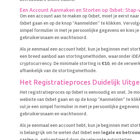
Een Account Aanmaken en Storten op 0xbet: Stap-
Om een account aan te maken op 0xbet, moet je eerst naar
0xbet gaan en op de knop “Aanmelden” te klikken. Vervolge
simpel formulier in met je persoonlijke gegevens en kies je
gebruikersnaam en wachtwoord.
Als je eenmaal een account hebt, kun je beginnen met stort
een breed aanbod aan stortingsmethoden, waaronder iDEA
cryptocurrency. De minimale storting is
€10
, en de verwerk
afhankelijk van de stortingsmethode.
Het Registratieproces Duidelijk Uitg
Het registratieproces op 0xbet is eenvoudig en snel. Je mo
website van 0xbet gaan en op de knop “Aanmelden” te klik
vul je een simpel formulier in met je persoonlijke gegevens 
gebruikersnaam en wachtwoord.
Als je eenmaal een account hebt, kun je beginnen met stort
is belangrijk om te weten dat 0xbet een
legale en betrouw
casino
is, gelicentieerd door de relevante autoriteiten.