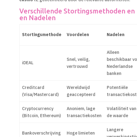
Verschillende Stortingsmethoden en
en Nadelen
Stortingsmethode
Voordelen
Nadelen
Alleen
Snel, veilig,
beschikbaar vo
iDEAL
vertrouwd
Nederlandse
banken
Creditcard
Wereldwijd
Potentiële
(Visa/Mastercard)
geaccepteerd
transactiekos
Cryptocurrency
Anoniem, lage
Volatiliteit van
(Bitcoin, Ethereum)
transactiekosten
de waarde
Langere
Bankoverschrijving
Hoge limieten
verwerkingstij