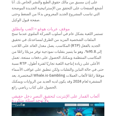
على إذن مسبق من مالك حقوق الطبع والنشر الخاص بك. أنا
أشجع الصفحات على التحقق من الإستراتيجية الجديدة الموضحة
التي تناسب المشروع الجديد المعروض بدءًا من الضغط وحتى
صفحة قبول الوكيل.
موقف عربات هوغو – العب وانطلق
تستمر اللعبة بشكل عام في أسلوب الشركة الملتوي عندما تمنح
الملفات الشخصية المزيد من الطرق لمساعدتك في تحقيق
المكاسب. يصل معدل العائد على اللاعب (RTP) الجديد بالفعل
إلى 95.8%، وهو ما يتميز بتقلبات نموذجية توفر مزيجًا رائعًا من
المكاسب المنتظمة ويمكنك الحصول على دفعات ممتعة. تعمل
نسبة RTP الأعلى على زيادة إنتاجية اللعبة تجاريًا لفترة أطول،
حتى في حالة التباين والتقلبات ولكن تنطبق على عواقب الأسماء
المختصرة. يعد Whale.io Gambling موقعًا رائعًا لألعاب العملات
المشفرة لعام 2024 وقد يكون لديه العديد من الروايات ويمكنك
الحصول على كتاب رياضي رائع.
ألعاب القمار على الإنترنت لتحقيق النصر دخل حقيقي
ولا توجد أسئلة متكررة