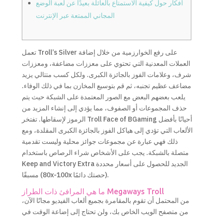
أفكار حول كيفية الاستمتاع بالعائلة بعيدًا عن لعبة الوضع
المجاني الممتعة عبر الإنترنت
تعمل Troll’s Silver على رفع الخوارزمية من خلال إضافة
العملات المعدنية التي تحتوي على معززات مضاعفة، ومعززات
شرف، وعلامات الفوز بالجائزة الكبرى. ولكل كسب متتالي يزيد
مضاعف عظيم تجنبه، ثم قم بتوسيع المخازن بما في ذلك الوفاء.
يلعب بعضهم البعض مع الصور المعتمدة على الشبكة حيث يتم
حذف المجموعات أو الصفوف، مما يؤدي إلى إنشاء المزيد من
الرموز لإسقاطها.
تفتخر Troll Face of BGaming أحيانًا بأفضل
الألعاب التي تؤدي إلى هياكل الفوز بالجائزة الكبرى المقلدة، ومع
ذلك فهي عبارة عن مجموعات جوائز محلية وليست تقدمية
متصلة بالشبكة. يجب على الأشخاص شراء الرصاص باستخدام
Keep and Victory Extra الجديد للحصول على أسعار محددة
مسبقًا (80x-100x حصتك دائمًا).
ما هي المرافئ ذات الطراز Megaways Troll
من المحتمل أن تقوم بالمقامرة بجميع ألعاب الفيديو مجانًا الآن،
من متصفح الويب الخاص بك، ولن تحتاج إلى إضاعة الوقت في