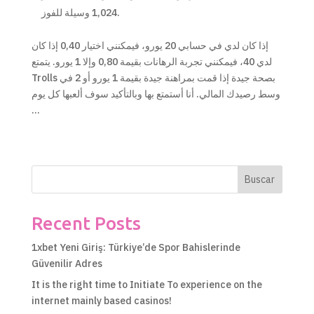
1,024 وسيلة للفوز.
إذا كان لدي في حسابي 20 يورو، فيمكنني اختيار 0,40 إذا كان
لدي 40، فيمكنني تجربة الرهانات بقيمة 0,80 وإلا 1 يورو. يتمتع
Trolls بصحة جيدة إذا قمت بمراهنة جيدة بقيمة 1 يورو أو 2 في
وسط رصيدك المالي. أنا أستمتع بها وبالتأكيد سوف ألعبها كل يوم
…
Buscar
Recent Posts
1xbet Yeni Giriş: Türkiye’de Spor Bahislerinde
Güvenilir Adres
It is the right time to Initiate To experience on the
internet mainly based casinos!