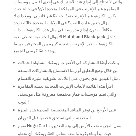
والتي لا تحتاج إلى إيداع عند الاشتراك في إحدى أفضل مؤسسات
المقامرة عبر الإنترنت في المملكة المتحدة الآن! في حالة حيث
يكون الكازينو عبر الإنترنت نقدًا حقيقيًا غير قانوني، ومع ذلك لا
يزال يتعين عليك اللعب؟ في الولايات المتحدة حاليًا، توجد
مكافآت بدون إيداع مدروسة في مثل هذه الكازينوهات ذات
الأموال الحقيقية. تحظى لعبة Multihand Black-jack داخل
الكازينوهات عبر الإنترنت بشعبية كبيرة بين المحترفين، بينما
يوجد دائمًا كرسي للجميع.
يمكنك أيضًا المشاركة في الأصوات ويمكنك مساواة الحملات
من خلال وضع التعليق أو ربما الاستمتاع بالمشاركات الممتعة
مثل الفيديو الذي يحتوي على إعلانات تشويقية مثيرة للاهتمام.
اقرأ هذه القائمة لألعاب الإنترنت المجانية بعملة المقامرة
والتي تضم مؤسسات قمار مجتمعية معروفة مثل موسيقى
البوب!
على الأرجح لن توفر المنافذ المتخصصة القديمة هذه الميزة
المحددة، والتي تستحق فحصها قبل الدوران.
تقوم Hugo Carts بنقل التجربة تحت الأرض إلى بيئة التعدين،
حيث تبدأ ببناء بكرة واسعة مقاس 5×4 ويمكنك أن تخطو