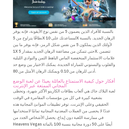
بالنسبة للأفراد الذين يضمون 5 من نفس نوع الأيقونة، فإنه يوفر
نطاقًا يتراوح من 5X لمساعدتك على 10X الرهان الجديد. بالنسبة
لأولئك الذين يملكون 5 من نفس شكل الرمز، فإنه يوفر ما بين
1X حتى تتمكن من مضاعفة الرهان الجديد بمقدار 5X. تتضمن
علامات الاستثمار المنخفضة الماس الباهظ الثمن والنوادي الليلية
والقلوب والبستوني للمباراة الجديدة. يمكنك الاختيار بين وضع حد
أدنى للرهان من 0.10 ويمكنك الرهان الأمثل من 80.
أفكار حول كيفية الاستمتاع بالعائلة بعيدًا عن لعبة الوضع
المجاني الممتعة عبر الإنترنت
لعبة البلاك جاك هي ألعاب بطاقات الكازينو الأكثر شهرة، وتحظى
بشعبية كبيرة في كل من مؤسسات المقامرة في الوقت
الحقيقي وعلى الإنترنت. توفر تطبيقات الموانئ المجانية هذه
عددًا لا يحصى من العملات المعدنية المجانية تمامًا لاستخدامها
في ممارسة اللعبة دون إيداع. يحصل الأشخاص الجدد من
Heavens Vegas أيضًا على 50 دورة مجانية بنسبة 100 بالمائة