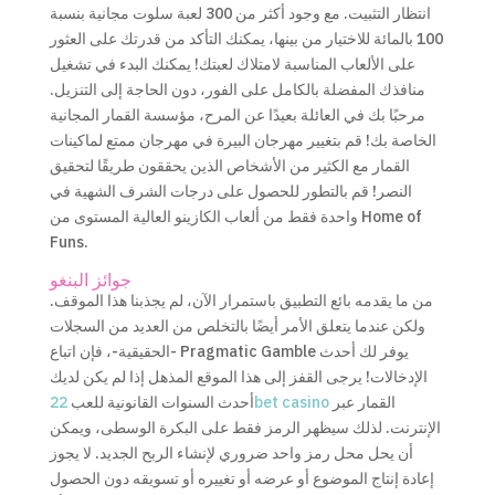
انتظار التثبيت. مع وجود أكثر من 300 لعبة سلوت مجانية بنسبة
100 بالمائة للاختيار من بينها، يمكنك التأكد من قدرتك على العثور
على الألعاب المناسبة لامتلاك لعبتك! يمكنك البدء في تشغيل
منافذك المفضلة بالكامل على الفور، دون الحاجة إلى التنزيل.
مرحبًا بك في العائلة بعيدًا عن المرح، مؤسسة القمار المجانية
الخاصة بك! قم بتغيير مهرجان البيرة في مهرجان ممتع لماكينات
القمار مع الكثير من الأشخاص الذين يحققون طريقًا لتحقيق
النصر! قم بالتطور للحصول على درجات الشرف الشهية في
واحدة فقط من ألعاب الكازينو العالية المستوى من Home of
Funs.
جوائز البنغو
من ما يقدمه بائع التطبيق باستمرار الآن، لم يجذبنا هذا الموقف.
ولكن عندما يتعلق الأمر أيضًا بالتخلص من العديد من السجلات
-الحقيقية-، فإن اتباع Pragmatic Gamble يوفر لك أحدث
الإدخالات! يرجى القفز إلى هذا الموقع المذهل إذا لم يكن لديك
القمار عبر
22bet casino
أحدث السنوات القانونية للعب
الإنترنت. لذلك سيظهر الرمز فقط على البكرة الوسطى، ويمكن
أن يحل محل رمز واحد ضروري لإنشاء الربح الجديد. لا يجوز
إعادة إنتاج الموضوع أو عرضه أو تغييره أو تسويقه دون الحصول