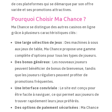
de ces plateformes qui se démarque par son offre
variée et ses promotions attractives.
Pourquoi Choisir Ma Chance ?
Ma Chance se distingue des autres casinos en ligne
grâce à plusieurs caractéristiques clés :
Une large sélection de jeux
: Des machines à sous
aux jeux de table, Ma Chance propose une gamme
complète d’options pour tous les types de joueurs.
Des bonus généreux
: Les nouveaux joueurs
peuvent bénéficier de bonus de bienvenue, tandis
que les joueurs réguliers peuvent profiter de
promotions fréquentes.
Une interface conviviale
: Le site est conçu pour
être facile à naviguer, ce qui permet aux joueurs de
trouver rapidement leurs jeux préférés.
Des options de paiement sécurisées
: Ma Chance