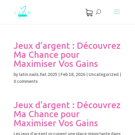
Jeux d’argent : Découvrez
Ma Chance pour
Maximiser Vos Gains
by
latin.nails.fiat.2025
|
Feb 18, 2026
|
Uncategorized
|
0 comments
Jeux d’argent : Découvrez
Ma Chance pour
Maximiser Vos Gains
Les jeux d’argent occupent une place importante dans