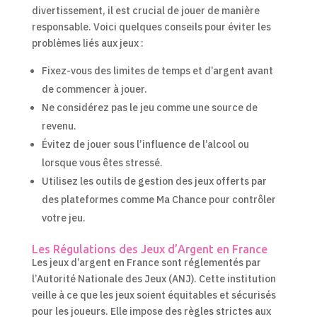
divertissement, il est crucial de jouer de manière
responsable. Voici quelques conseils pour éviter les
problèmes liés aux jeux :
Fixez-vous des limites de temps et d’argent avant
de commencer à jouer.
Ne considérez pas le jeu comme une source de
revenu.
Évitez de jouer sous l’influence de l’alcool ou
lorsque vous êtes stressé.
Utilisez les outils de gestion des jeux offerts par
des plateformes comme Ma Chance pour contrôler
votre jeu.
Les Régulations des Jeux d’Argent en France
Les jeux d’argent en France sont réglementés par
l’Autorité Nationale des Jeux (ANJ). Cette institution
veille à ce que les jeux soient équitables et sécurisés
pour les joueurs. Elle impose des règles strictes aux