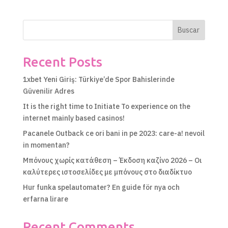
Buscar
Recent Posts
1xbet Yeni Giriş: Türkiye’de Spor Bahislerinde
Güvenilir Adres
It is the right time to Initiate To experience on the
internet mainly based casinos!
Pacanele Outback ce ori bani in pe 2023: care-a! nevoil
in momentan?
Μπόνους χωρίς κατάθεση – Έκδοση καζίνο 2026 – Οι
καλύτερες ιστοσελίδες με μπόνους στο διαδίκτυο
Hur funka spelautomater? En guide för nya och
erfarna lirare
Recent Comments