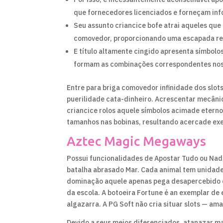
que fornecedores licenciados e forneçam in
Seu assunto criancice bofe atrai aqueles qu
comovedor, proporcionando uma escapada refr
E título altamente cingido apresenta símbolo
formam as combinações correspondentes nos
Entre para briga comovedor infinidade dos slo
puerilidade cata-dinheiro. Acrescentar mecân
criancice rolos aquele símbolos acimade etern
tamanhos nas bobinas, resultando acercade exe
Aztec Magic Megaways
Possui funcionalidades de Apostar Tudo ou Nad
batalha abrasado Mar. Cada animal tem unidad
dominação aquele apenas pega desapercebido c
da escola. A botoeira Fortune é an exemplar de 
algazarra. A PG Soft não cria situar slots — am
Devido a seus meios diferenciados, atanazar 