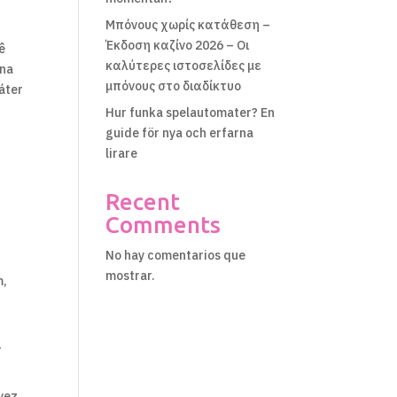
Μπόνους χωρίς κατάθεση –
Έκδοση καζίνο 2026 – Οι
ê
καλύτερες ιστοσελίδες με
 na
μπόνους στο διαδίκτυο
áter
Hur funka spelautomater? En
guide för nya och erfarna
lirare
Recent
Comments
No hay comentarios que
mostrar.
m,
r
 vez