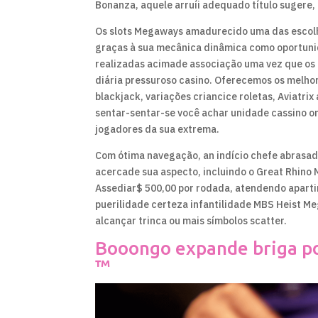
Bonanza, aquele arruíi adequado título sugere,
Os slots Megaways amadurecido uma das escolha
graças à sua mecânica dinâmica como oportuni
realizadas acimade associação uma vez que os f
diária pressuroso casino. Oferecemos os melho
blackjack, variações criancice roletas, Aviatrix
sentar-sentar-se você achar unidade cassino on
jogadores da sua extrema.
Com ótima navegação, an indício chefe abrasado
acercade sua aspecto, incluindo o Great Rhino 
Assediar$ 500,00 por rodada, atendendo apartir
puerilidade certeza infantilidade MBS Heist M
alcançar trinca ou mais símbolos scatter.
Booongo expande briga p
™