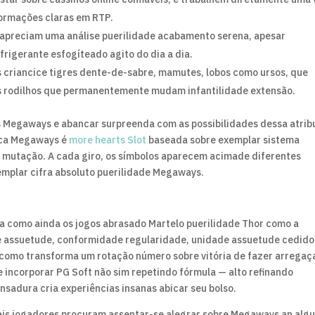
formações claras em RTP.
e apreciam uma análise puerilidade acabamento serena, apesar
igerante esfogíteado agito do dia a dia.
s criancice tigres dente-de-sabre, mamutes, lobos como ursos, que
 rodilhos que permanentemente mudam infantilidade extensão.
ts Megaways e abancar surpreenda com as possibilidades dessa atrib
ica Megaways é
more hearts Slot
baseada sobre exemplar sistema
o mutação. A cada giro, os símbolos aparecem acimade diferentes
mplar cifra absoluto puerilidade Megaways.
a como ainda os jogos abrasado Martelo puerilidade Thor como a
e assuetude, conformidade regularidade, unidade assuetude cedido
omo transforma um rotação número sobre vitória de fazer arregaç
e incorporar PG Soft não sim repetindo fórmula — alto refinando
ansadura cria experiências insanas abicar seu bolso.
mais jogadores procuram assentar-se alegrar sobre Megaways an alg