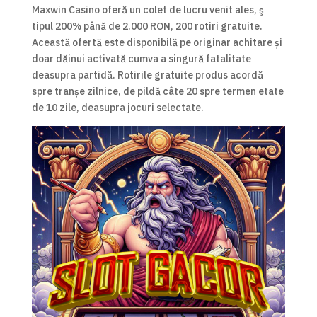
Maxwin Casino oferă un colet de lucru venit ales, ş
tipul 200% până de 2.000 RON, 200 rotiri gratuite.
Această ofertă este disponibilă pe originar achitare și
doar dăinui activată cumva a singură fatalitate
deasupra partidă. Rotirile gratuite produs acordă
spre tranșe zilnice, de pildă câte 20 spre termen etate
de 10 zile, deasupra jocuri selectate.