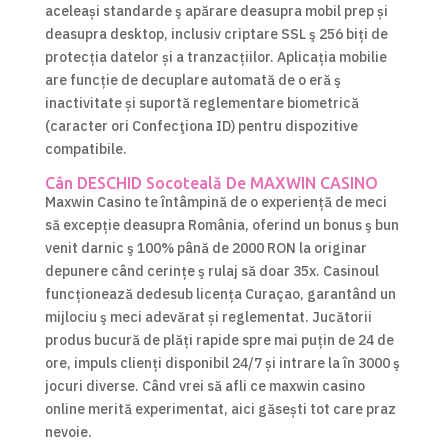
aceleași standarde ş apărare deasupra mobil prep și
deasupra desktop, inclusiv criptare SSL ş 256 biți de
protecția datelor și a tranzacțiilor.
Aplicația mobilie
are funcție de decuplare automată de o eră ş
inactivitate și suportă reglementare biometrică
(caracter ori Confecţiona ID) pentru dispozitive
compatibile.
Cân DESCHID Socoteală De MAXWIN CASINO
Maxwin Casino te întâmpină de o experiență de meci
să excepție deasupra România, oferind un bonus ş bun
venit darnic ş 100% până de 2000 RON la originar
depunere când cerințe ş rulaj să doar 35x. Casinoul
funcționează dedesub licența Curaçao, garantând un
mijlociu ş meci adevărat și reglementat. Jucătorii
produs bucură de plăți rapide spre mai puțin de 24 de
ore, impuls clienți disponibil 24/7 și intrare la în 3000 ş
jocuri diverse. Când vrei să afli ce maxwin casino
online merită experimentat, aici găsești tot care praz
nevoie.