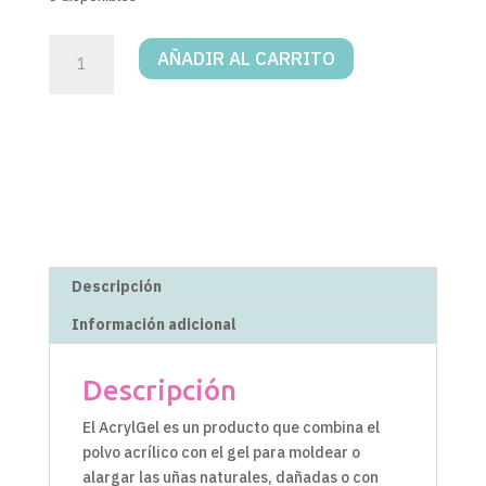
ACRYLGEL
AÑADIR AL CARRITO
*
30
ML
020
cantidad
Descripción
Información adicional
Descripción
El AcrylGel es un producto que combina el
polvo acrílico con el gel para moldear o
alargar las uñas naturales, dañadas o con