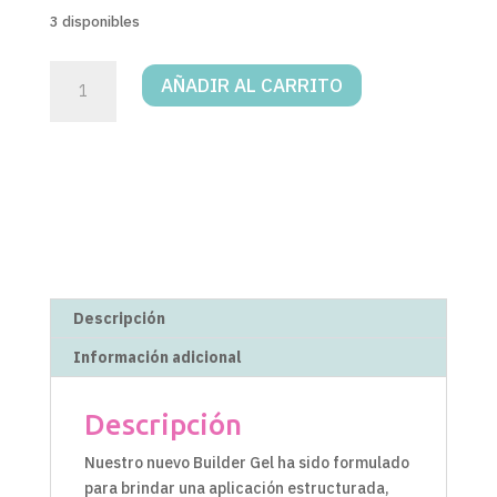
3 disponibles
BUILDER
AÑADIR AL CARRITO
GEL
15
ML
#42
cantidad
Descripción
Información adicional
Descripción
Nuestro nuevo Builder Gel ha sido formulado
para brindar una aplicación estructurada,