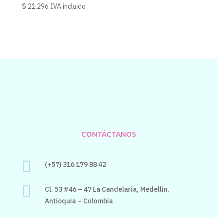
$
21.296
IVA incluido
CONTÁCTANOS

(+57) 316 179 88 42

Cl. 53 #46 – 47 La Candelaria,
Medellín,
Antioquia – Colombia