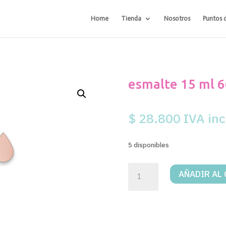
Home
Tienda
Nosotros
Puntos 
esmalte 15 ml 
$
28.800
IVA inc
5 disponibles
esmalte
AÑADIR AL
15
ml
664
cantidad