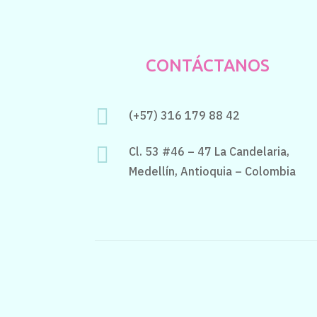
CONTÁCTANOS

(+57) 316 179 88 42

Cl. 53 #46 – 47 La Candelaria,
Medellín, Antioquia – Colombia