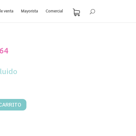
de venta
Mayorista
Comercial
664
luido
 CARRITO