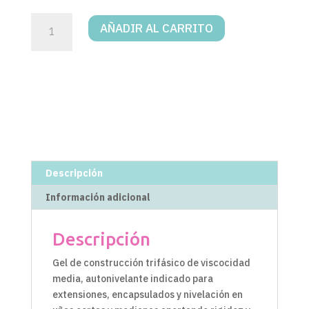
GEL
AÑADIR AL CARRITO
DE
CONSTRUCCION
PINK
COVER
15
GR
cantidad
Descripción
Información adicional
Descripción
Gel de construcción trifásico de viscocidad
media, autonivelante indicado para
extensiones, encapsulados y nivelación en