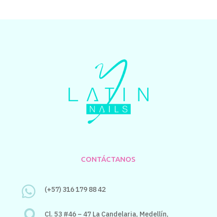
CONTÁCTANOS

(+57) 316 179 88 42

Cl. 53 #46 – 47 La Candelaria,
Medellín,