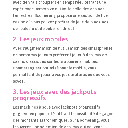
avec de vrais croupiers en temps réel, offrant une
expérience immersive qui imite celle des casinos
terrestres. Boomerang propose une section de live
casino où vous pouvez profiter de jeux de blackjack,
de roulette et de poker en direct.
2. Les jeux mobiles
Avec l’augmentation de l’utilisation des smartphones,
de nombreux joueurs préfèrent jouer à des jeux de
casino classiques sur leurs appareils mobiles.
Boomerang est optimisé pour le mobile, vous
permettant de jouer à vos jeux préférés où que vous
soyez.
3. Les jeux avec des jackpots
progressifs
Les machines à sous avec jackpots progressifs
gagnent en popularité, offrant la possibilité de gagner
des montants astronomiques. Sur Boomerang, vous
trouverez une sélection de ces jeux qui peuvent