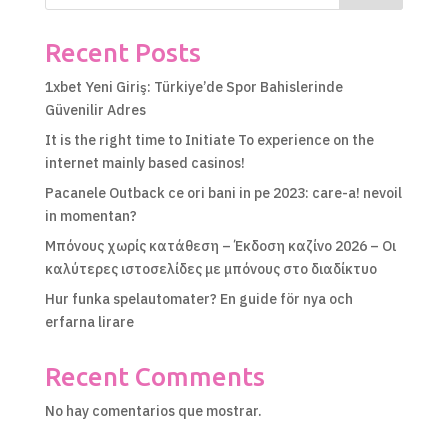
Recent Posts
1xbet Yeni Giriş: Türkiye’de Spor Bahislerinde
Güvenilir Adres
It is the right time to Initiate To experience on the
internet mainly based casinos!
Pacanele Outback ce ori bani in pe 2023: care-a! nevoil
in momentan?
Μπόνους χωρίς κατάθεση – Έκδοση καζίνο 2026 – Οι
καλύτερες ιστοσελίδες με μπόνους στο διαδίκτυο
Hur funka spelautomater? En guide för nya och
erfarna lirare
Recent Comments
No hay comentarios que mostrar.