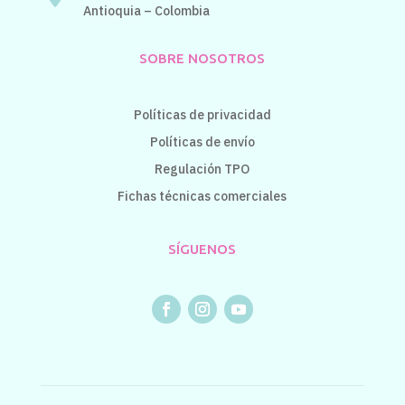
Antioquia – Colombia
SOBRE NOSOTROS
Políticas de privacidad
Políticas de envío
Regulación TPO
Fichas técnicas comerciales
SÍGUENOS