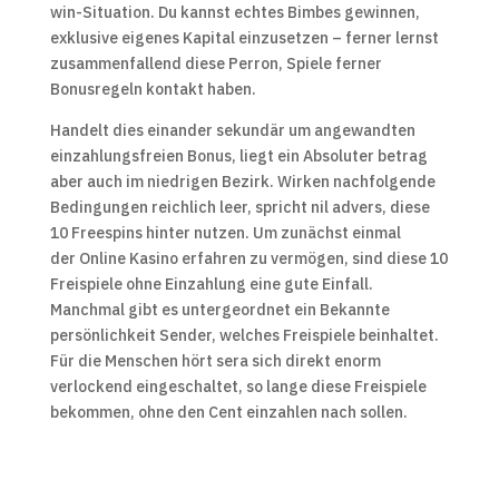
win-Situation. Du kannst echtes Bimbes gewinnen,
exklusive eigenes Kapital einzusetzen – ferner lernst
zusammenfallend diese Perron, Spiele ferner
Bonusregeln kontakt haben.
Handelt dies einander sekundär um angewandten
einzahlungsfreien Bonus, liegt ein Absoluter betrag
aber auch im niedrigen Bezirk. Wirken nachfolgende
Bedingungen reichlich leer, spricht nil advers, diese
10 Freespins hinter nutzen. Um zunächst einmal
der Online Kasino erfahren zu vermögen, sind diese 10
Freispiele ohne Einzahlung eine gute Einfall.
Manchmal gibt es untergeordnet ein Bekannte
persönlichkeit Sender, welches Freispiele beinhaltet.
Für die Menschen hört sera sich direkt enorm
verlockend eingeschaltet, so lange diese Freispiele
bekommen, ohne den Cent einzahlen nach sollen.