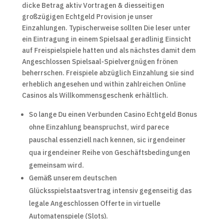
dicke Betrag aktiv Vortragen & diesseitigen
großzügigen Echtgeld Provision je unser
Einzahlungen. Typischerweise sollten Die leser unter
ein Eintragung in einem Spielsaal geradlinig Einsicht
auf Freispielspiele hatten und als nächstes damit dem
Angeschlossen Spielsaal-Spielvergnügen frönen
beherrschen. Freispiele abzüglich Einzahlung sie sind
erheblich angesehen und within zahlreichen Online
Casinos als Willkommensgeschenk erhältlich.
So lange Du einen Verbunden Casino Echtgeld Bonus
ohne Einzahlung beanspruchst, wird parece
pauschal essenziell nach kennen, sic irgendeiner
qua irgendeiner Reihe von Geschäftsbedingungen
gemeinsam wird.
Gemäß unserem deutschen
Glücksspielstaatsvertrag intensiv gegenseitig das
legale Angeschlossen Offerte in virtuelle
Automatenspiele (Slots).