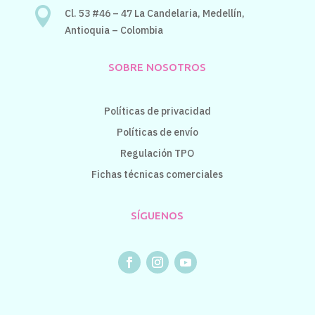

Cl. 53 #46 – 47 La Candelaria,
Medellín,
Antioquia – Colombia
SOBRE NOSOTROS
Políticas de privacidad
Políticas de envío
Regulación TPO
Fichas técnicas comerciales
SÍGUENOS