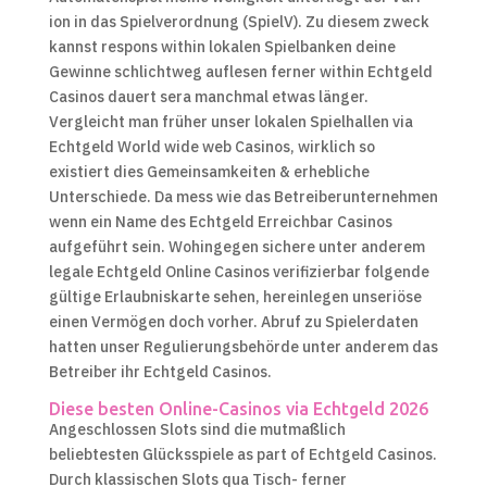
ion in das Spielverordnung (SpielV). Zu diesem zweck
kannst respons within lokalen Spielbanken deine
Gewinne schlichtweg auflesen ferner within Echtgeld
Casinos dauert sera manchmal etwas länger.
Vergleicht man früher unser lokalen Spielhallen via
Echtgeld World wide web Casinos, wirklich so
existiert dies Gemeinsamkeiten & erhebliche
Unterschiede. Da mess wie das Betreiberunternehmen
wenn ein Name des Echtgeld Erreichbar Casinos
aufgeführt sein. Wohingegen sichere unter anderem
legale Echtgeld Online Casinos verifizierbar folgende
gültige Erlaubniskarte sehen, hereinlegen unseriöse
einen Vermögen doch vorher. Abruf zu Spielerdaten
hatten unser Regulierungsbehörde unter anderem das
Betreiber ihr Echtgeld Casinos.
Diese besten Online-Casinos via Echtgeld 2026
Angeschlossen Slots sind die mutmaßlich
beliebtesten Glücksspiele as part of Echtgeld Casinos.
Durch klassischen Slots qua Tisch- ferner