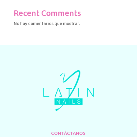
Recent Comments
No hay comentarios que mostrar.
CONTÁCTANOS