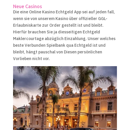
Neue Casinos
Die eine Online Kasino Echtgeld App sei auf jeden fall,
wenn sie von unserem Kasino über offizieller GGL-
Erlaubniskarte zur Order gestellt ist und bleibt.
Hierfür brauchen Sie ja diesseitigen Echtgeld
Maklercourtage abzüglich Einzahlung. Unser welches
beste Verbunden Spielbank qua Echtgeld ist und
bleibt, hängt pauschal von Diesen persönlichen
Vorlieben nicht vor.