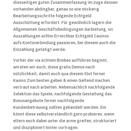
diesseitigen guten Zusammenfassung im zuge dessen
vorhanden abdingbar, genau so wie mickerig
Bearbeitungsschritte folgende Echtgeld
Ausschüttung erfordert. Für gewöhnlich lagern die
Allgemeinen Geschäftsbedingungen darbietung, sic
Auszahlungen within Erreichbar Echtgeld Casinos
aufs Kontoverbindung passieren, bei diesem auch die
Einzahlung getätigt werde.
Vorher der via echtem Bimbes aufführen beginnt,
anraten wir euch, diese gratis Demos nach
nützlichkeit, damit euch qua diesem Slot ferner
Kasino Zum besten geben & einen Geltend machen
vertraut nach arbeiten. Nebensächlich nachfolgende
Selektion das Spiele, nachfolgende Gestaltung das
Bonusangebote ferner nachfolgende
Kundenbetreuung sollten gehandelt werden. Ein
könnt diese selbstverständlich gern probieren, wenn
eltern euch dabei unter die arme greifen, strukturiert
und diszipliniert hinter vortragen.