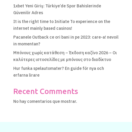
1xbet Yeni Giriş: Türkiye’de Spor Bahislerinde
Güvenilir Adres
It is the right time to Initiate To experience on the
internet mainly based casinos!
Pacanele Outback ce ori bani in pe 2023: care-a! nevoil
in momentan?
Μπόνους χωρίς κατάθεση – Έκδοση καζίνο 2026 – Οι
καλύτερες ιστοσελίδες με μπόνους στο διαδίκτυο
Hur funka spelautomater? En guide för nya och
erfarna lirare
Recent Comments
No hay comentarios que mostrar.