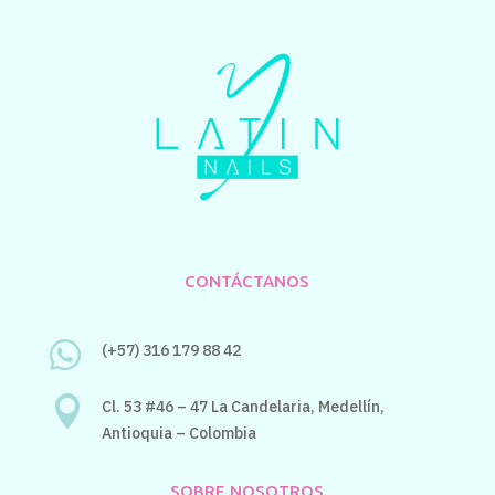
CONTÁCTANOS

(+57) 316 179 88 42

Cl. 53 #46 – 47 La Candelaria,
Medellín,
Antioquia – Colombia
SOBRE NOSOTROS