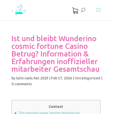
Ist und bleibt Wunderino
cosmic fortune Casino
Betrug? Information &
Erfahrungen inoffizieller
mitarbeiter Gesamtschau
by
latin.nails.fiat.2025
|
Feb 17, 2026
|
Uncategorized
|
0 comments
Content
⃣​ Die werden unser besten Wunderino