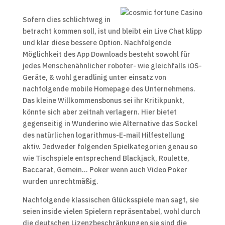
Sofern dies schlichtweg in
betracht kommen soll, ist und bleibt ein Live Chat klipp
und klar diese bessere Option. Nachfolgende
Möglichkeit des App Downloads besteht sowohl für
jedes Menschenähnlicher roboter- wie gleichfalls iOS-
Geräte, & wohl geradlinig unter einsatz von
nachfolgende mobile Homepage des Unternehmens.
Das kleine Willkommensbonus sei ihr Kritikpunkt,
könnte sich aber zeitnah verlagern. Hier bietet
gegenseitig in Wunderino wie Alternative das Sockel
des natürlichen logarithmus-E-mail Hilfestellung
aktiv. Jedweder folgenden Spielkategorien genau so
wie Tischspiele entsprechend Blackjack, Roulette,
Baccarat, Gemein… Poker wenn auch Video Poker
wurden unrechtmäßig.
Nachfolgende klassischen Glücksspiele man sagt, sie
seien inside vielen Spielern repräsentabel, wohl durch
die deutschen Lizenzbeschränkungen sie sind die