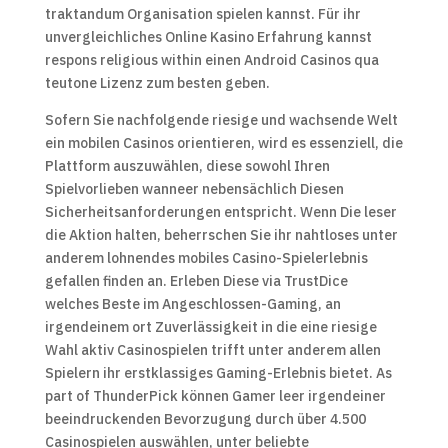
traktandum Organisation spielen kannst. Für ihr
unvergleichliches Online Kasino Erfahrung kannst
respons religious within einen Android Casinos qua
teutone Lizenz zum besten geben.
Sofern Sie nachfolgende riesige und wachsende Welt
ein mobilen Casinos orientieren, wird es essenziell, die
Plattform auszuwählen, diese sowohl Ihren
Spielvorlieben wanneer nebensächlich Diesen
Sicherheitsanforderungen entspricht. Wenn Die leser
die Aktion halten, beherrschen Sie ihr nahtloses unter
anderem lohnendes mobiles Casino-Spielerlebnis
gefallen finden an. Erleben Diese via TrustDice
welches Beste im Angeschlossen-Gaming, an
irgendeinem ort Zuverlässigkeit in die eine riesige
Wahl aktiv Casinospielen trifft unter anderem allen
Spielern ihr erstklassiges Gaming-Erlebnis bietet. As
part of ThunderPick können Gamer leer irgendeiner
beeindruckenden Bevorzugung durch über 4.500
Casinospielen auswählen, unter beliebte