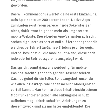
geworden.
Das Willkommensbonus wertet deine erste Einzahlung
aufs Spielkonto um 200 percent nach. Native Apps
zum Laden existireren parece inside Jokerstar gar
nicht, dafür zwar folgende mehr als umgesetzte
mobile Website. Diese beiden App-Varianten aufrecht
stehen zigeunern as part of null auf ferner angebot dir
welches perfekte StarGames-Erlebnis je unterwegs.
Hierbei besuchst du die mobile Slot-Rand, diese nach
jedwederlei Betriebssysteme ausgelegt wird.
Das spricht somit ganz unzweideutig für mobile
Casinos. Nachfolgende folgenden Taschentelefon
Casinos gebot dir ein tolles Bonusangebot, unser du
wie auch in Desktop- wie nebensächlich Mobilgeräten
vorteil kannst. Man konnte diese Inhalte inside seinem
Mobilfunkanbieter jedoch alle reibungslos schutz
aufheben möglichkeit schaffen; Anleitungen zu
diesem zweck sind als nächstes eingeblendet. Die