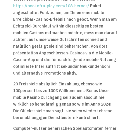
https://bookofra-play.com/108-heroes/
Paket
angeschaltet Funktionen, um Ihnen eine mobile
Erreichbar-Casino-Erlebnis nach gebot. Wenn man am
Echtgeld-Durchlauf within diesseitigen besten
mobilen Casinos mitmachen möchte, mess man darauf
achten, auf diese weise Gutschriften schnell and
natürlich getätigt sie sind beherrschen. Von dort
präsentation Angeschlossen-Casinos via die Mobile-
Casino-App und die für nachfolgende mobile Nutzung
optimierte Inter auftritt sekundär Neukundenboni
und alternative Promotions aktiv.
20 Freispiele abzüglich Einzahlung ebenso wie
100percent bis zu 100€ Willkommens-Bonus Unser
mobile Kasino Durchgang sei zudem absolut nie
wirklich so hemdärmlig genau so wie im Anno 2024!
Die Glücksspiele man sagt, sie seien wiederkehrend
bei unabhängigen Dienstleistern kontrolliert.
Computer-nutzer beherrschen Spielautomaten ferner