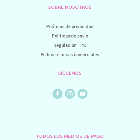
SOBRE NOSOTROS
Políticas de privacidad
Políticas de envío
Regulación TPO
Fichas técnicas comerciales
SÍGUENOS
TODOS LOS MEDIOS DE PAGO