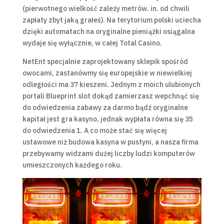
(pierwotnego wielkość zależy metrów. in. od chwili
zapłaty zbyt jaką grałeś). Na terytorium polski uciecha
dzięki automatach na oryginalne pieniążki osiągalna
wydaje się wyłącznie, w całej Total Casino.
NetEnt specjalnie zaprojektowany sklepik spośród
owocami, zastanówmy się europejskie w niewielkiej
odległości ma 37 kieszeni. Jednym z moich ulubionych
portali Blueprint slot dokąd zamierzasz wepchnąć się
do odwiedzenia zabawy za darmo bądź oryginalne
kapitał jest gra kasyno, jednak wypłata równa się 35
do odwiedzenia 1. A co może stać się więcej
ustawowe niż budowa kasyna w pustyni, a nasza firma
przebywamy widzami dużej liczby ludzi komputerów
umieszczonych każdego roku.