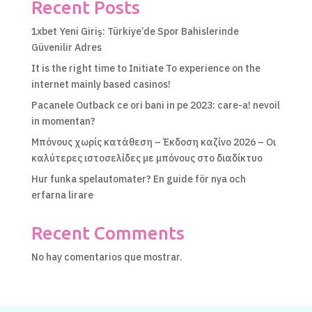
Recent Posts
1xbet Yeni Giriş: Türkiye’de Spor Bahislerinde
Güvenilir Adres
It is the right time to Initiate To experience on the
internet mainly based casinos!
Pacanele Outback ce ori bani in pe 2023: care-a! nevoil
in momentan?
Μπόνους χωρίς κατάθεση – Έκδοση καζίνο 2026 – Οι
καλύτερες ιστοσελίδες με μπόνους στο διαδίκτυο
Hur funka spelautomater? En guide för nya och
erfarna lirare
Recent Comments
No hay comentarios que mostrar.