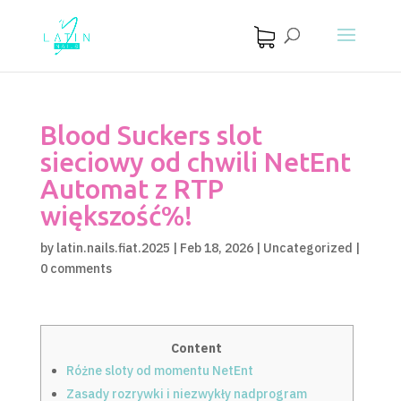
Blood Suckers slot
sieciowy od chwili NetEnt ‍
Automat z RTP
większość%! ‍
by
latin.nails.fiat.2025
|
Feb 18, 2026
|
Uncategorized
|
0 comments
Content
Różne sloty od momentu NetEnt
Zasady rozrywki i niezwykły nadprogram