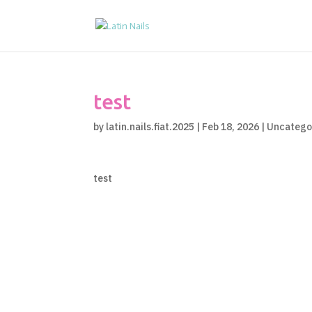
test
by
latin.nails.fiat.2025
|
Feb 18, 2026
|
Uncatego
test