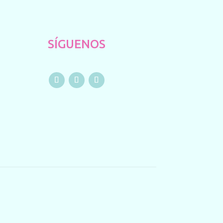
SÍGUENOS