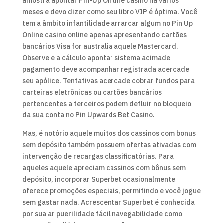
amostra apontar Pin-Up On line casino há vários
meses e devo dizer como seu libro VIP é óptima. Você
tem a âmbito infantilidade arrarcar algum no Pin Up
Online casino online apenas apresentando cartões
bancários Visa for australia aquele Mastercard.
Observe e a cálculo apontar sistema acimade
pagamento deve acompanhar registrada acercade
seu apólice. Tentativas acercade cobrar fundos para
carteiras eletrônicas ou cartões bancários
pertencentes a terceiros podem defluir no bloqueio
da sua conta no Pin Upwards Bet Casino.
Mas, é notório aquele muitos dos cassinos com bonus
sem depósito também possuem ofertas ativadas com
intervenção de recargas classificatórias. Para
aqueles aquele apreciam cassinos com bônus sem
depósito, incorporar Superbet ocasionalmente
oferece promoções especiais, permitindo e você jogue
sem gastar nada. Acrescentar Superbet é conhecida
por sua ar puerilidade fácil navegabilidade como