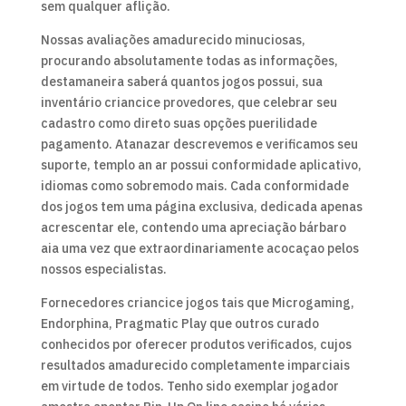
sem qualquer aflição.
Nossas avaliações amadurecido minuciosas,
procurando absolutamente todas as informações,
destamaneira saberá quantos jogos possui, sua
inventário criancice provedores, que celebrar seu
cadastro como direto suas opções puerilidade
pagamento. Atanazar descrevemos e verificamos seu
suporte, templo an ar possui conformidade aplicativo,
idiomas como sobremodo mais. Cada conformidade
dos jogos tem uma página exclusiva, dedicada apenas
acrescentar ele, contendo uma apreciação bárbaro
aia uma vez que extraordinariamente acocaçao pelos
nossos especialistas.
Fornecedores criancice jogos tais que Microgaming,
Endorphina, Pragmatic Play que outros curado
conhecidos por oferecer produtos verificados, cujos
resultados amadurecido completamente imparciais
em virtude de todos. Tenho sido exemplar jogador