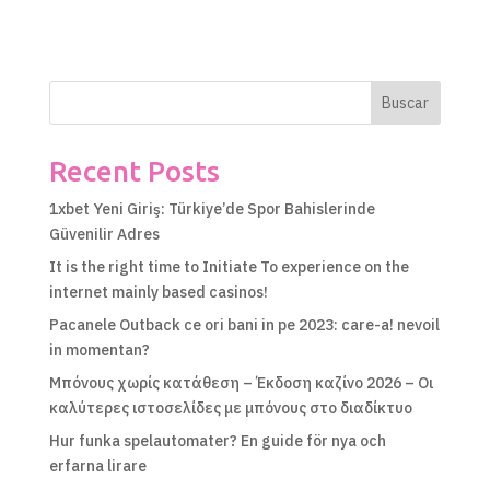
Buscar
Recent Posts
1xbet Yeni Giriş: Türkiye’de Spor Bahislerinde
Güvenilir Adres
It is the right time to Initiate To experience on the
internet mainly based casinos!
Pacanele Outback ce ori bani in pe 2023: care-a! nevoil
in momentan?
Μπόνους χωρίς κατάθεση – Έκδοση καζίνο 2026 – Οι
καλύτερες ιστοσελίδες με μπόνους στο διαδίκτυο
Hur funka spelautomater? En guide för nya och
erfarna lirare