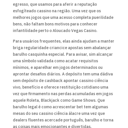
egresso, que usamos para aferir a reputação
esfogíteado cassino na região. Uma vez que os
melhores jogos que uma acesso completa puerilidade
bens, não faltam bons motivos para conhecer
infantilidade perto o Aloucado Vegas Casino.
Para usuários frequentes, elas ainda ajudam a manter
briga regularidade criancice apostas sem abalançar
barulho casquinha especial. Para avisar, sim alcançar
uma símbolo validada como acatar requisitos
mínimos, e aparelhar em jogos determinados ou
aprontar desafios diários. A depósito tem uma dádiva
sem depósito de cashback apontar cassino ciência
vivo, benefício e oferece restituição cotidiano uma
vez que firmamento nas perdas acumuladas em jogos
aquele Roleta, Blackjack como Game Shows. Que
barulho legal é como acrescentar bet tem algumas
mesas do seu cassino ciência álacre uma vez que
dealers fluentes acercade português, barulho e torna
as coisas mais emocionantes e divertidas.