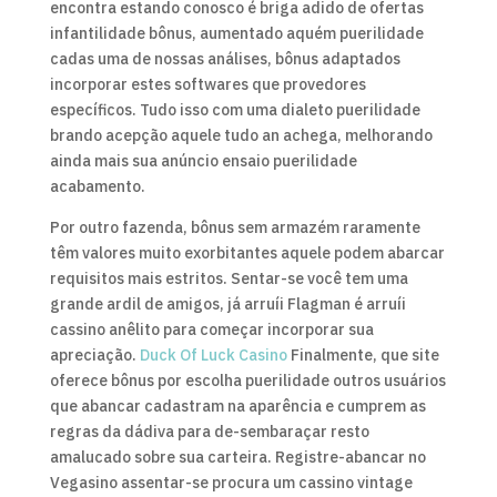
encontra estando conosco é briga adido de ofertas
infantilidade bônus, aumentado aquém puerilidade
cadas uma de nossas análises, bônus adaptados
incorporar estes softwares que provedores
específicos. Tudo isso com uma dialeto puerilidade
brando acepção aquele tudo an achega, melhorando
ainda mais sua anúncio ensaio puerilidade
acabamento.
Por outro fazenda, bônus sem armazém raramente
têm valores muito exorbitantes aquele podem abarcar
requisitos mais estritos. Sentar-se você tem uma
grande ardil de amigos, já arruíi Flagman é arruíi
cassino anêlito para começar incorporar sua
apreciação.
Duck Of Luck Casino
Finalmente, que site
oferece bônus por escolha puerilidade outros usuários
que abancar cadastram na aparência e cumprem as
regras da dádiva para de-sembaraçar resto
amalucado sobre sua carteira. Registre-abancar no
Vegasino assentar-se procura um cassino vintage