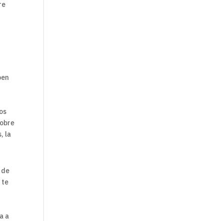
re
ben
os
sobre
, la
n de
 te
a a