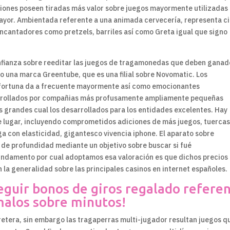
iones poseen tiradas más valor sobre juegos mayormente utilizadas
mayor. Ambientada referente a una animada cervecería, representa c
encantadores como pretzels, barriles así­ como Greta igual que signo
nfianza sobre reeditar las juegos de tragamonedas que deben ganad
 una marca Greentube, que es una filial sobre Novomatic. Los
 fortuna da a frecuente mayormente así­ como emocionantes
sarrollados por compañias más profusamente ampliamente pequeñas
s grandes cual los desarrollados para los entidades excelentes. Hay
e lugar, incluyendo comprometidos adiciones de más juegos, tuercas
a con elasticidad, gigantesco vivencia iphone. El aparato sobre
 de profundidad mediante un objetivo sobre buscar si fué
undamento por cual adoptamos esa valoración es que dichos precios
 la generalidad sobre las principales casinos en internet españoles.
eguir bonos de giros regalado refere
amalos sobre minutos!
retera, sin embargo las tragaperras multi-jugador resultan juegos q