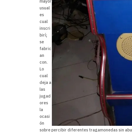
mayor
usual
es
cual
inscri
birí¡
se
fabric
an
con.
Lo
cual
deja a
las
jugad
ores
la
ocasi
ón
sobre percibir diferentes tragamonedas sin abun