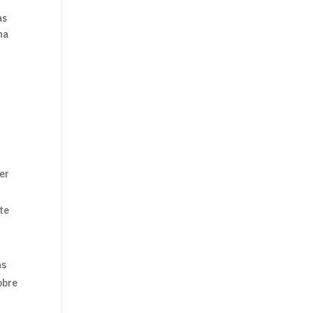
as
ha
o
er
 te
as
obre