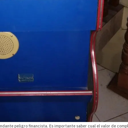
dante peligro financista. Es importante saber cual el valor de comp