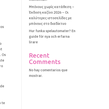
Μπόνους χωρίς κατάθεση –
Έκδοση καζίνο 2026 – Οι
καλύτερες ιστοσελίδες με
μπόνους στο διαδίκτυο
nos
Hur funka spelautomater? En
guide för nya och erfarna
lirare
o
et
Recent
. Os
ste
Comments
ro
No hay comentarios que
mostrar.
 de
o te
s