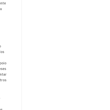
ente
ou
o
dos
poio
eses
entar
tros
e
os