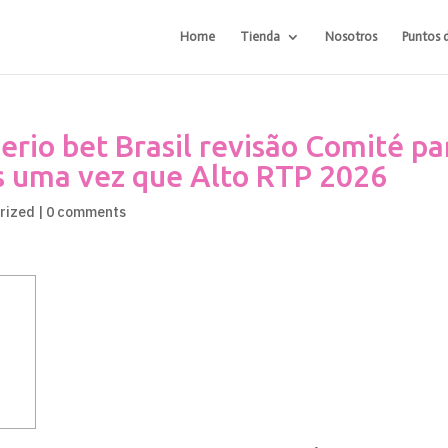
Home
Tienda
Nosotros
Puntos 
rio bet Brasil revisão Comité pa
s uma vez que Alto RTP 2026
rized
|
0 comments