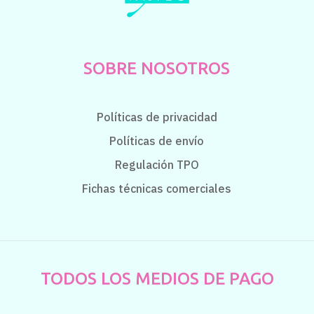
SOBRE NOSOTROS
Políticas de privacidad
Políticas de envío
Regulación TPO
Fichas técnicas comerciales
TODOS LOS MEDIOS DE PAGO