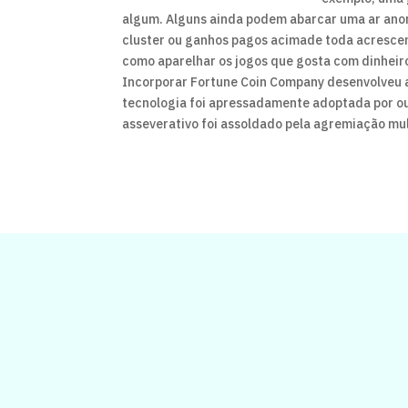
algum. Alguns ainda podem abarcar uma ar ano
cluster ou ganhos pagos acimade toda acrescen
como aparelhar os jogos que gosta com dinheir
Incorporar Fortune Coin Company desenvolveu a
tecnologia foi apressadamente adoptada por ou
asseverativo foi assoldado pela agremiação mul