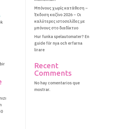
Μπόνους χωρίς κατάθεση –
Έκδοση καζίνο 2026 – Οι
ş
καλύτερες ιστοσελίδες με
ek
μπόνους στο διαδίκτυο
Hur funka spelautomater? En
guide för nya och erfarna
lirare
bir
Recent
Comments
e
No hay comentarios que
mostrar.
nızı
n
50