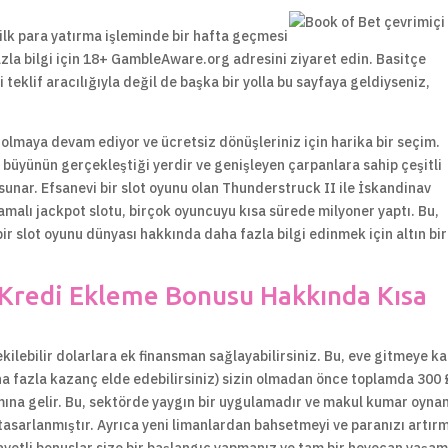
ilk para yatırma işleminde bir hafta geçmesi
zla bilgi için 18+ GambleAware.org adresini ziyaret edin. Basitçe
teklif aracılığıyla değil de başka bir yolla bu sayfaya geldiyseniz,
 olmaya devam ediyor ve ücretsiz dönüşleriniz için harika bir seçim.
 büyünün gerçekleştiği yerdir ve genişleyen çarpanlara sahip çeşitli
sunar. Efsanevi bir slot oyunu olan Thunderstruck II ile İskandinav
amalı jackpot slotu, birçok oyuncuyu kısa sürede milyoner yaptı. Bu,
ir slot oyunu dünyası hakkında daha fazla bilgi edinmek için altın bir
Kredi Ekleme Bonusu Hakkında Kısa
ekilebilir dolarlara ek finansman sağlayabilirsiniz. Bu, eve gitmeye k
ha fazla kazanç elde edebilirsiniz) sizin olmadan önce toplamda 300 
mına gelir. Bu, sektörde yaygın bir uygulamadır ve makul kumar oyna
asarlanmıştır. Ayrıca yeni limanlardan bahsetmeyi ve paranızı artır