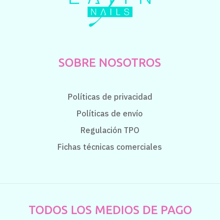
SOBRE NOSOTROS
Políticas de privacidad
Políticas de envío
Regulación TPO
Fichas técnicas comerciales
TODOS LOS MEDIOS DE PAGO