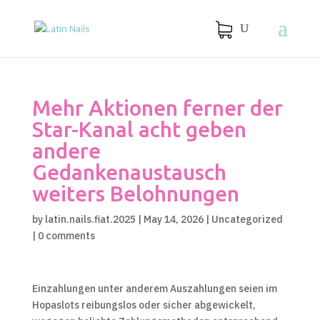
Mehr Aktionen ferner der
Star-Kanal acht geben
andere
Gedankenaustausch
weiters Belohnungen
by
latin.nails.fiat.2025
|
May 14, 2026
|
Uncategorized
|
0 comments
Einzahlungen unter anderem Auszahlungen seien im
Hopaslots reibungslos oder sicher abgewickelt,