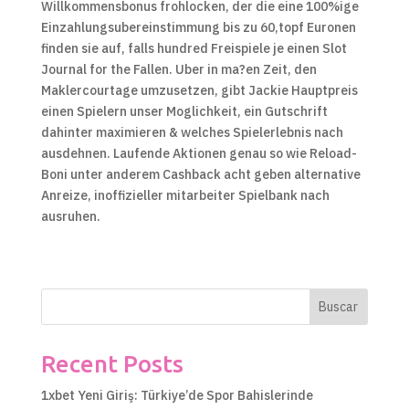
Willkommensbonus frohlocken, der die eine 100%ige
Einzahlungsubereinstimmung bis zu 60,topf Euronen
finden sie auf, falls hundred Freispiele je einen Slot
Journal for the Fallen. Uber in ma?en Zeit, den
Maklercourtage umzusetzen, gibt Jackie Hauptpreis
einen Spielern unser Moglichkeit, ein Gutschrift
dahinter maximieren & welches Spielerlebnis nach
ausdehnen. Laufende Aktionen genau so wie Reload-
Boni unter anderem Cashback acht geben alternative
Anreize, inoffizieller mitarbeiter Spielbank nach
ausruhen.
Buscar
Recent Posts
1xbet Yeni Giriş: Türkiye’de Spor Bahislerinde