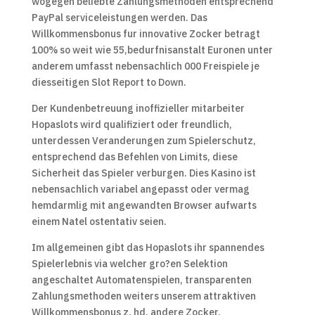
wogegen beliebte Zahlungsmethoden entsprechend
PayPal serviceleistungen werden. Das
Willkommensbonus fur innovative Zocker betragt
100% so weit wie 55,bedurfnisanstalt Euronen unter
anderem umfasst nebensachlich 000 Freispiele je
diesseitigen Slot Report to Down.
Der Kundenbetreuung inoffizieller mitarbeiter
Hopaslots wird qualifiziert oder freundlich,
unterdessen Veranderungen zum Spielerschutz,
entsprechend das Befehlen von Limits, diese
Sicherheit das Spieler verburgen. Dies Kasino ist
nebensachlich variabel angepasst oder vermag
hemdarmlig mit angewandten Browser aufwarts
einem Natel ostentativ seien.
Im allgemeinen gibt das Hopaslots ihr spannendes
Spielerlebnis via welcher gro?en Selektion
angeschaltet Automatenspielen, transparenten
Zahlungsmethoden weiters unserem attraktiven
Willkommensbonus z. hd. andere Zocker.