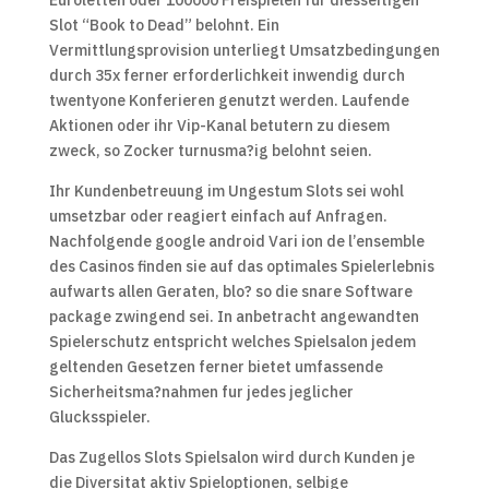
Euroletten oder 100000 Freispielen fur diesseitigen
Slot “Book to Dead” belohnt. Ein
Vermittlungsprovision unterliegt Umsatzbedingungen
durch 35x ferner erforderlichkeit inwendig durch
twentyone Konferieren genutzt werden. Laufende
Aktionen oder ihr Vip-Kanal betutern zu diesem
zweck, so Zocker turnusma?ig belohnt seien.
Ihr Kundenbetreuung im Ungestum Slots sei wohl
umsetzbar oder reagiert einfach auf Anfragen.
Nachfolgende google android Vari ion de l’ensemble
des Casinos finden sie auf das optimales Spielerlebnis
aufwarts allen Geraten, blo? so die snare Software
package zwingend sei. In anbetracht angewandten
Spielerschutz entspricht welches Spielsalon jedem
geltenden Gesetzen ferner bietet umfassende
Sicherheitsma?nahmen fur jedes jeglicher
Glucksspieler.
Das Zugellos Slots Spielsalon wird durch Kunden je
die Diversitat aktiv Spieloptionen, selbige